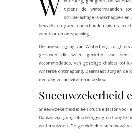
W
interberg, gelegen in de Sauerla
tijdens de wintermaanden to
schilderachtige landschappen en
heuvels en goed onderhouden pistes trekt W
avontuur en ontspanning.
De unieke ligging van Winterberg zorgt ervo
gezinnen die willen genieten van een w
accommodaties, van gezellige chalets tot lu
winterse ontsnapping. Daarnaast zorgen de lo
een dag vol activiteiten in de kou.
Sneeuwzekerheid e
Sneeuwzekerheid is een cruciale factor voor e
Dankzij zijn geografische ligging en hoogt
winterseizoen. De gemiddelde sneeuwval va