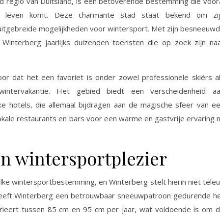
nd regio van Duitsland, is een betoverende bestemming die voor
t leven komt. Deze charmante stad staat bekend om zi
 uitgebreide mogelijkheden voor wintersport. Met zijn besneeuw
interberg jaarlijks duizenden toeristen die op zoek zijn na
or dat het een favoriet is onder zowel professionele skiërs a
intervakantie. Het gebied biedt een verscheidenheid a
xe hotels, die allemaal bijdragen aan de magische sfeer van e
kale restaurants en bars voor een warme en gastvrije ervaring 
n wintersportplezier
lke wintersportbestemming, en Winterberg stelt hierin niet teleu
e heeft Winterberg een betrouwbaar sneeuwpatroon gedurende h
rieert tussen 85 cm en 95 cm per jaar, wat voldoende is om 