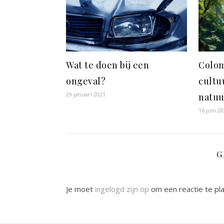
Wat te doen bij een
Colom
ongeval?
cultuu
29 januari 2021
natuu
16 juni 2
G
Je moet
ingelogd zijn op
om een reactie te pl