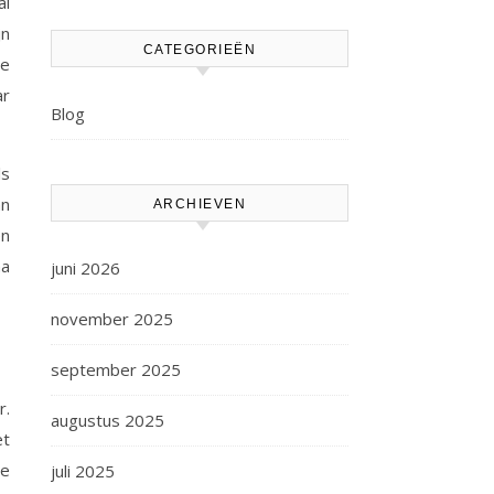
al
jn
CATEGORIEËN
de
ar
Blog
ls
an
ARCHIEVEN
en
na
juni 2026
november 2025
september 2025
r.
augustus 2025
et
de
juli 2025