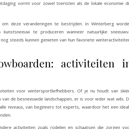
tdaging vormt voor zowel toeristen als de lokale economie d
 om deze veranderingen te bestrijden. In Winterberg word
m kunstsneeuw te produceren wanneer natuurlijke sneeuwv
 nog steeds kunnen genieten van hun favoriete winteractiviteite
wboarden: activiteiten i
iteiten voor wintersportliefhebbers. Of je nu houdt van skië
 van de besneeuwde landschappen, er is voor ieder wat wils. 
alle niveaus, van beginners tot experts, waardoor het een idea
enden.
dere activiteiten zoals rodelen en schaatsen die zorgen vo