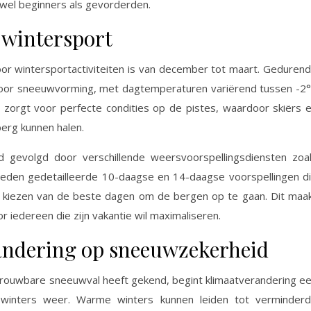
owel beginners als gevorderden.
 wintersport
or wintersportactiviteiten is van december tot maart. Geduren
voor sneeuwvorming, met dagtemperaturen variërend tussen -2
it zorgt voor perfecte condities op de pistes, waardoor skiërs 
erg kunnen halen.
 gevolgd door verschillende weersvoorspellingsdiensten zoa
ieden gedetailleerde 10-daagse en 14-daagse voorspellingen d
het kiezen van de beste dagen om de bergen op te gaan. Dit maa
r iedereen die zijn vakantie wil maximaliseren.
andering op sneeuwzekerheid
trouwbare sneeuwval heeft gekend, begint klimaatverandering e
 winters weer. Warme winters kunnen leiden tot verminder