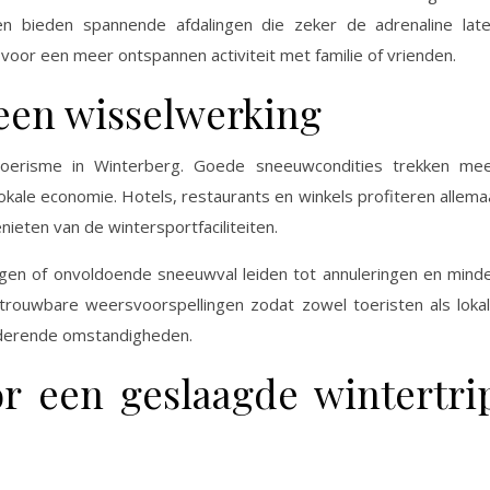
anen bieden spannende afdalingen die zeker de adrenaline lat
 voor een meer ontspannen activiteit met familie of vrienden.
een wisselwerking
toerisme in Winterberg. Goede sneeuwcondities trekken me
okale economie. Hotels, restaurants en winkels profiteren allema
ieten van de wintersportfaciliteiten.
egen of onvoldoende sneeuwval leiden tot annuleringen en mind
trouwbare weersvoorspellingen zodat zowel toeristen als loka
nderende omstandigheden.
or een geslaagde wintertri