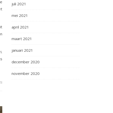
te
juli 2021
et
mei 2021
it
april 2021
an
maart 2021
januari 2021
i.
ns
december 2020
november 2020
es