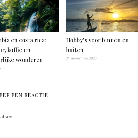
bia en costa rica:
Hobby’s voor binnen en
r, koffie en
buiten
21 november 2023
rlijke wonderen
025
EEF EEN REACTIE
aatsen.