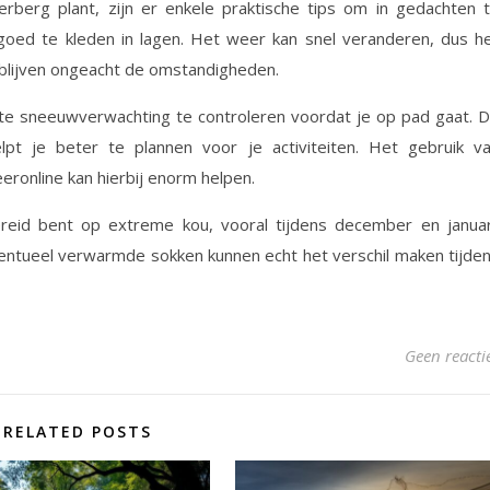
erberg plant, zijn er enkele praktische tips om in gedachten 
 goed te kleden in lagen. Het weer kan snel veranderen, dus h
blijven ongeacht de omstandigheden.
ste sneeuwverwachting te controleren voordat je op pad gaat. D
elpt je beter te plannen voor je activiteiten. Het gebruik v
ronline kan hierbij enorm helpen.
reid bent op extreme kou, vooral tijdens december en januar
ntueel verwarmde sokken kunnen echt het verschil maken tijde
Geen reacti
RELATED POSTS