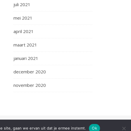
juli 2021
mei 2021
april 2021
maart 2021
januari 2021
december 2020
november 2020
2026 Weeklyfun.nl ©
e site, gaan we ervan uit dat je ermee instemt.
Ok