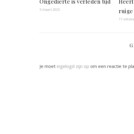
Ongedierte is verleden tijd
Heerl
5 maart 2025
ruige
17 oktob
G
Je moet
ingelogd zijn op
om een reactie te pl