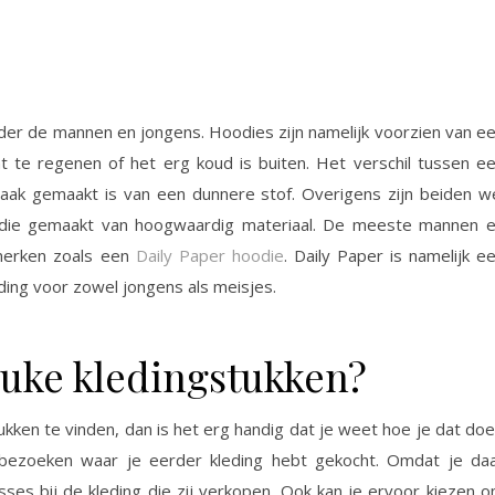
er de mannen en jongens. Hoodies zijn namelijk voorzien van e
nt te regenen of het erg koud is buiten. Het verschil tussen e
aak gemaakt is van een dunnere stof. Overigens zijn beiden w
odie gemaakt van hoogwaardig materiaal. De meeste mannen 
merken zoals een
Daily Paper hoodie
. Daily Paper is namelijk e
ing voor zowel jongens als meisjes.
euke kledingstukken?
tukken te vinden, dan is het erg handig dat je weet hoe je dat doe
 bezoeken waar je eerder kleding hebt gekocht. Omdat je da
esses bij de kleding die zij verkopen. Ook kan je ervoor kiezen 