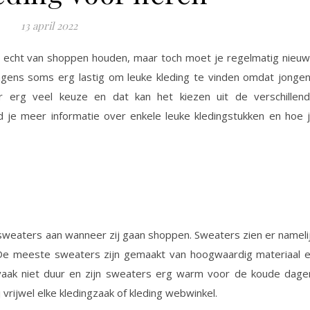
13 april 2022
iet echt van shoppen houden, maar toch moet je regelmatig nieu
ongens soms erg lastig om leuke kleding te vinden omdat jonge
 er erg veel keuze en dat kan het kiezen uit de verschillen
nd je meer informatie over enkele leuke kledingstukken en hoe 
weaters aan wanneer zij gaan shoppen. Sweaters zien er nameli
g. De meeste sweaters zijn gemaakt van hoogwaardig materiaal 
 vaak niet duur en zijn sweaters erg warm voor de koude dage
 vrijwel elke kledingzaak of kleding webwinkel.