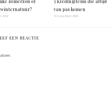
ijke zomerzon of
3 Kledingitems die altijd
 winternatuur?
van pas komen
er 2022
10 november 2020
EEF EEN REACTIE
aatsen.